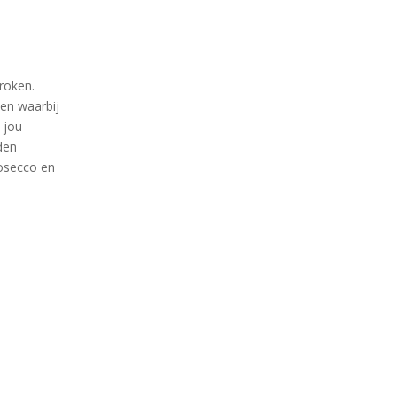
roken.
men waarbij
n jou
den
rosecco en