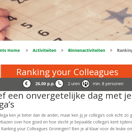
ents Home
˃
Activiteiten
˃
Binnenactiviteiten
˃
Rankin
Ranking your Colleagues
26,00 p.p.
2 uren
min. 8 personen
ef een onvergetelijke dag met je
ga’s
lega ken je beter dan de ander, maar ken jij je collega’s ook echt zo 
verbazen over hoe goed en hoe slecht je bepaalde collega’s kent tijden
 Ranking your Colleagues Groningen? Ben je al klaar voor de leuke on