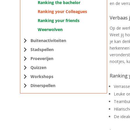
Ranking the bachelor
en de verr
Ranking your Colleagues
Verbaas j
Ranking your friends
Op de werk
Weerwolven
Weet jij h
Buitenactiviteiten
je kan denk
herkennen?
Overzicht
Stadspellen
veronderst
Expeditie Robinson
Overzicht
Proeverijen
nootjes, k
Groningen
Grachtenwandeling
Crazy 88 Groningen
Overzicht
Quizzen
Groningen
Ranking 
Rondvaarten
Sex in the City Groningen
Bierproeverij Groningen
Overzicht
Workshops
Highland Games Groningen
Wie is de Mol
Whiskyproeverij Groningen
Triviant quiz Groningen
Overzicht
Dinerspellen
Verrass
Fietstocht
Pokerworkshop Groningen
Overzicht
Leuke on
Teambui
Groninger Puzzeltocht
Ik hou van Holland
Hilarisch
Groningen
Dinerspel Wie is de Mol
De ideale
Moorddiner Groningen