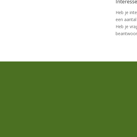
Interess
Heb je inte
een aantal
Heb je vra
beantwoor