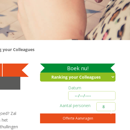
g your Colleagues
Boek nu!
Datum
Aantal personen
goed? Zal
s het
thullingen