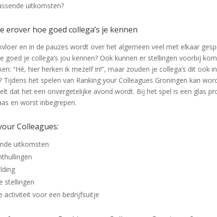
assende uitkomsten?
e erover hoe goed collega’s je kennen
vloer en in de pauzes wordt over het algemeen veel met elkaar gesp
oe goed je collega’s jou kennen? Ook kunnen er stellingen voorbij ko
en: “Hé, hier herken ik mezelf in!”, maar zouden je collega’s dit ook i
 Tijdens het spelen van Ranking your Colleagues Groningen kan wor
elt dat het een onvergetelijke avond wordt. Bij het spel is een glas p
aas en worst inbegrepen.
your Colleagues:
ende uitkomsten
thullingen
lding
e stellingen
 activiteit voor een bedrijfsuitje